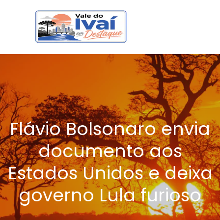
Flávio Bolsonaro envia
documento aos
Estados Unidos e deixa
governo Lula furioso