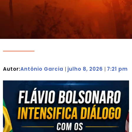
Autor:
Antônio Garcia
julho 8, 2026
7:21 pm
|
|