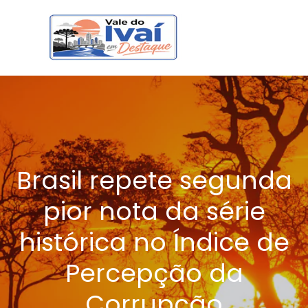
Brasil repete segunda
pior nota da série
histórica no Índice de
Percepção da
Corrupção