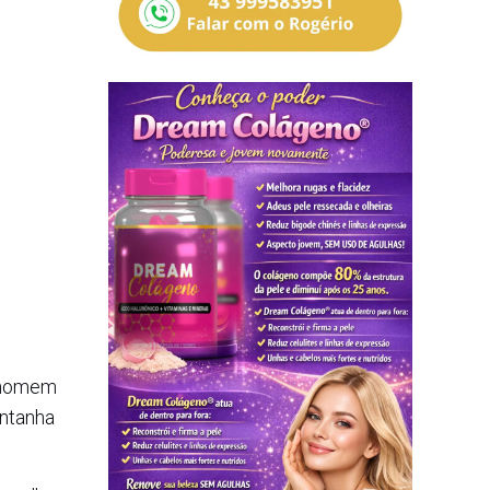
m homem
ontanha