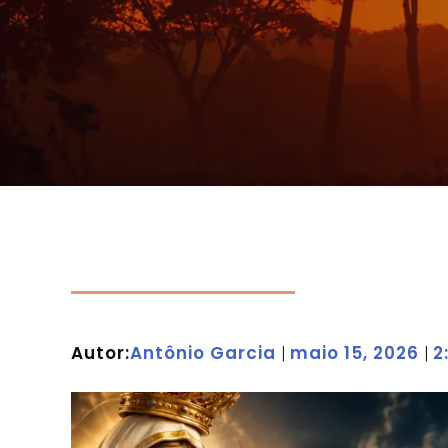
Autor:
Antônio Garcia
maio 15, 2026
2
|
|