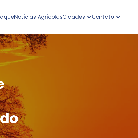
taque
Notícias Agrícolas
Cidades
Contato
e
 do