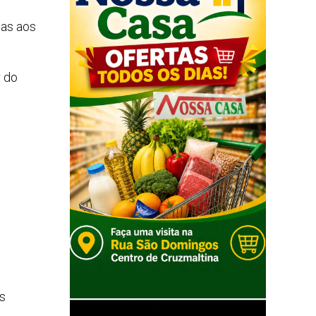
das aos
r do
s