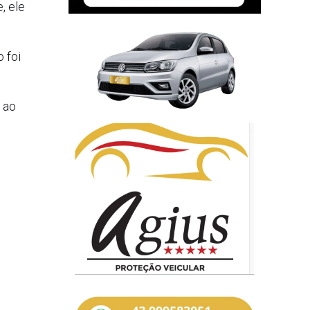
, ele
 foi
 ao