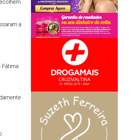
 recolhem
assaram a
 Fátima.
adamente
o