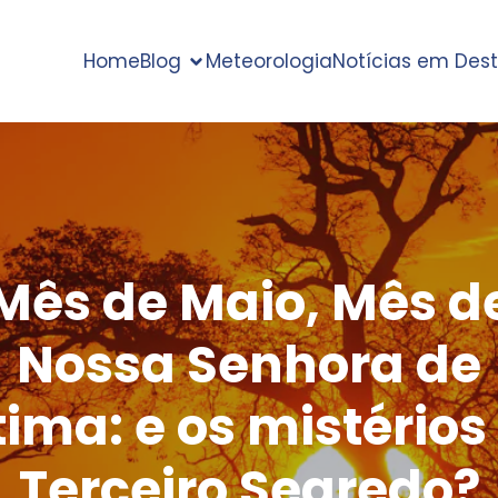
Home
Blog
Meteorologia
Notícias em Des
Mês de Maio, Mês d
Nossa Senhora de
tima: e os mistérios
Terceiro Segredo?