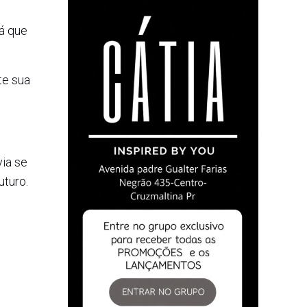
rá que
te sua
via se
turo.