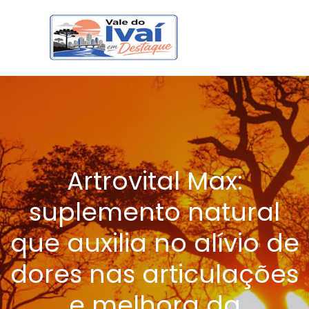
Artrovital Max:
suplemento natural
que auxilia no alívio de
dores nas articulações
e melhora da