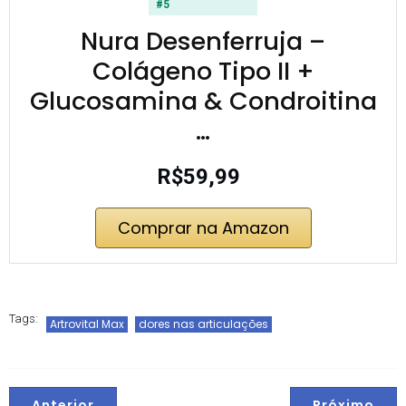
#5
Nura Desenferruja –
Colágeno Tipo II +
Glucosamina & Condroitina
…
R$59,99
Comprar na Amazon
Tags:
Artrovital Max
dores nas articulações
Anterior
Próximo