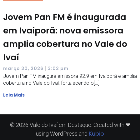
Jovem Pan FM é inaugurada
em Ivaiporã: nova emissora
amplia cobertura no Vale do
Ivaí
|
março 30, 2026
3:02 pm
Jovem Pan FM inaugura emissora 92.9 em Ivaiporã e amplia
cobertura no Vale do Ivaí, fortalecendo o[…]
Leia Mais
© 2026 Vale do Ivaí em Destaque. Created with ❤
Kubio
using WordPress and