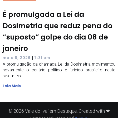
É promulgada a Lei da
Dosimetria que reduz pena do
“suposto” golpe do dia 08 de
janeiro
|
maio 8, 2026
7:31 pm
A promulgação da chamada Lei da Dosimetria movimentou
novamente o cenário político e jurídico brasileiro nesta
sexta-feira.[…]
Leia Mais
© 2026 Vale do Ivaí em Destaque. Created with ❤